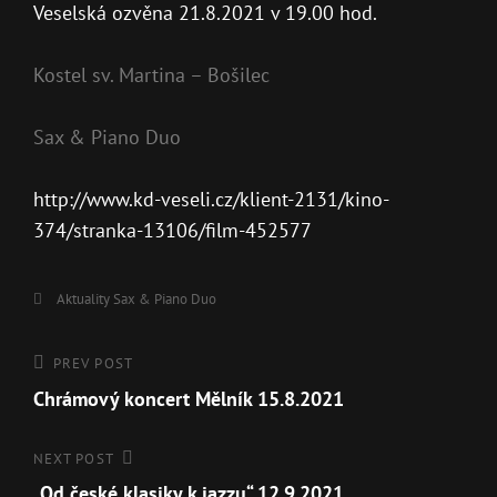
Veselská ozvěna 21.8.2021 v 19.00 hod.
Kostel sv. Martina – Bošilec
Sax & Piano Duo
http://www.kd-veseli.cz/klient-2131/kino-
374/stranka-13106/film-452577
Aktuality
Sax & Piano Duo
PREV POST
Chrámový koncert Mělník 15.8.2021
NEXT POST
„Od české klasiky k jazzu“ 12.9.2021