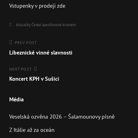
Vstupenky v prodeji zde
Aktuality
České saxofonové kvarteto
PREV POST
Líbeznické vinné slavnosti
NEXT POST
Koncert KPH v Sušici
Média
Veselská ozvěna 2026 – Šalamounovy písně
Z Itálie až za oceán