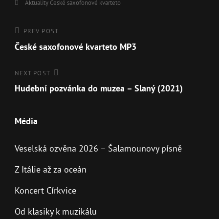
Aktuality
České saxofonové kvarteto
PREV POST
České saxofonové kvarteto MP3
NEXT POST
Hudební pozvánka do muzea – Slaný (2021)
Média
Veselská ozvěna 2026 – Šalamounovy písně
Z Itálie až za oceán
Koncert Církvice
Od klasiky k muzikálu